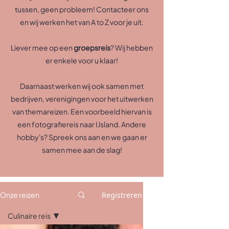
tussen, geen probleem! Contacteer ons
en wij werken het van A to Z voor je uit.
Liever mee op een
groepsreis
? Wij hebben
er enkele voor u klaar!
Daarnaast werken wij ook samen met
bedrijven, verenigingen voor het uitwerken
van themareizen. Een voorbeeld hiervan is
een fotografiereis naar IJsland. Andere
hobby's? Spreek ons aan en we gaan er
samen mee aan de slag!
Registreren
Onze reizen
Culinaire reis