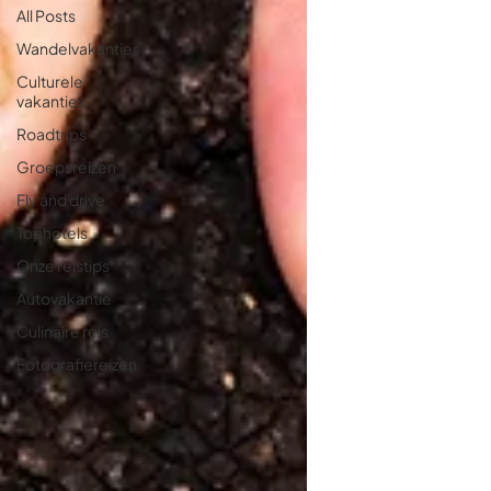
All Posts
Wandelvakanties
Culturele
vakanties
Roadtrips
Groepsreizen
Fly and drive
Tophotels
Onze reistips
Autovakantie
Culinaire reis
Fotografiereizen