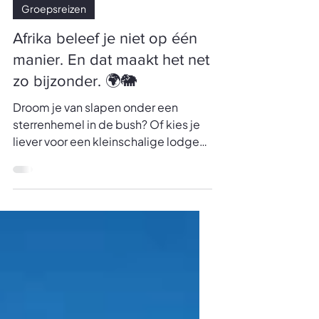
Anneleen
Groepsreizen
Afrika beleef je niet op één
manier. En dat maakt het net
zo bijzonder. 🌍🐘
Droom je van slapen onder een
sterrenhemel in de bush? Of kies je
liever voor een kleinschalige lodge
met alle comfort, midden in de
natuur? Misschien spreekt een
avontuurlijke overlandreis je aan, of
net een stijlvolle safari in een kleine
groep? Samen met onze
betrouwbare partner creëren we
safari’s in verschillende stijlen — van
avontuurlijk en actief tot comfortabel