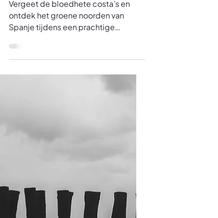
helemaal anders aanvoelt?
🌿🚗
Vergeet de bloedhete costa’s en
ontdek het groene noorden van
Spanje tijdens een prachtige
autorondreis door Baskenland,
Asturië, Cantabrië en Galicië. Denk
aan ruige Atlantische kusten,
charmante vissersdorpjes,
indrukwekkende
berglandschappen, gezellige
tapasbars en sfeervolle steden zoals
Bilbao en Santiago de Compostela.
Deze reis draait om beleven. Op
eigen tempo rijden langs
kronkelende kustwegen, stoppen
voor een glas wijn in La Rioja,