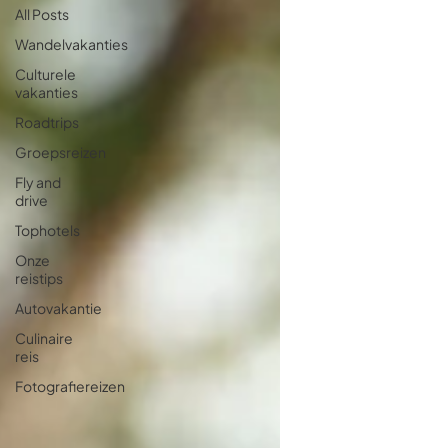
All Posts
Wandelvakanties
Culturele
vakanties
Roadtrips
Groepsreizen
Fly and
drive
Tophotels
Onze
reistips
Autovakantie
Culinaire
reis
Fotografiereizen