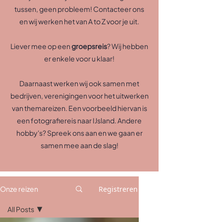
tussen, geen probleem! Contacteer ons
en wij werken het van A to Z voor je uit.
Liever mee op een
groepsreis
? Wij hebben
er enkele voor u klaar!
Daarnaast werken wij ook samen met
bedrijven, verenigingen voor het uitwerken
van themareizen. Een voorbeeld hiervan is
een fotografiereis naar IJsland. Andere
hobby's? Spreek ons aan en we gaan er
samen mee aan de slag!
Registreren
Onze reizen
All Posts